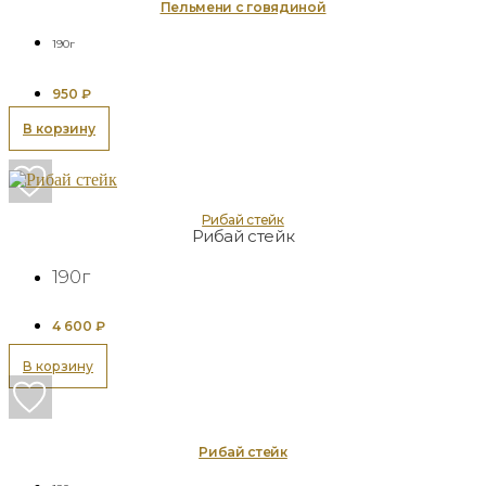
Пельмени с говядиной
190г
950
₽
В корзину
Рибай стейк
Рибай стейк
190г
4 600
₽
В корзину
Рибай стейк