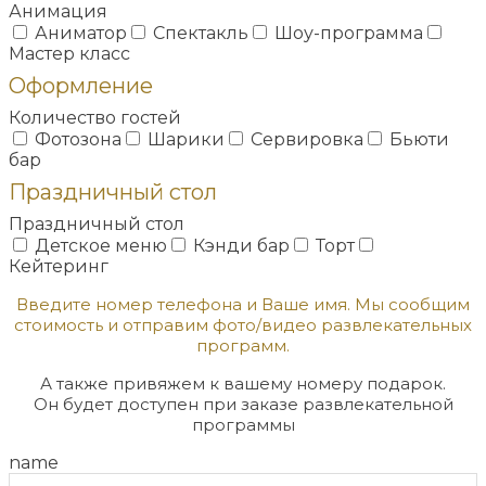
Анимация
Аниматор
Спектакль
Шоу-программа
Мастер класс
Оформление
Количество гостей
Фотозона
Шарики
Сервировка
Бьюти
бар
Праздничный стол
Праздничный стол
Детское меню
Кэнди бар
Торт
Кейтеринг
Введите номер телефона и Ваше имя. Мы сообщим
стоимость и отправим фото/видео развлекательных
программ.
А также привяжем к вашему номеру подарок.
Он будет доступен при заказе развлекательной
программы
name