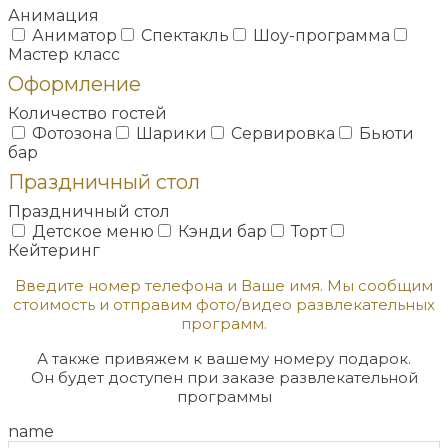
Анимация
Аниматор
Спектакль
Шоу-программа
Мастер класс
Оформление
Количество гостей
Фотозона
Шарики
Сервировка
Бьюти
бар
Праздничный стол
Праздничный стол
Детское меню
Кэнди бар
Торт
Кейтеринг
Введите номер телефона и Ваше имя. Мы сообщим
стоимость и отправим фото/видео развлекательных
программ.
А также привяжем к вашему номеру подарок.
Он будет доступен при заказе развлекательной
программы
name